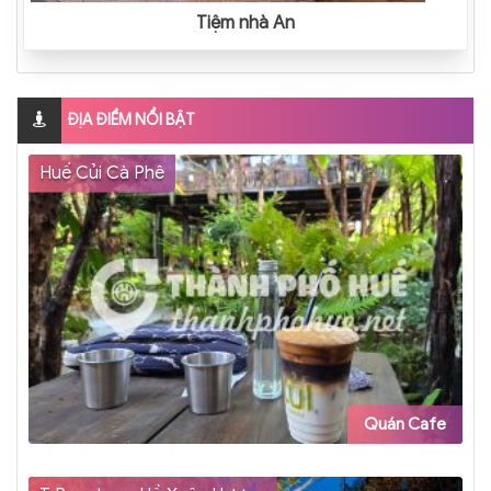
Tiệm nhà An
ĐỊA ĐIỂM NỔI BẬT
Huế Củi Cà Phê
Quán Cafe