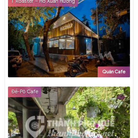
T Roaster – Hồ Xuân Hương
Quán Cafe
Đề-Pô Cafe