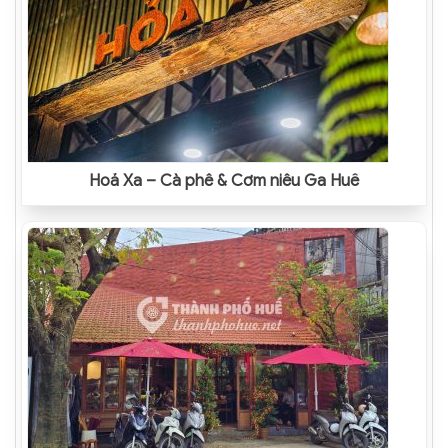
Hoả Xa – Cà phê & Cơm niêu Ga Huế