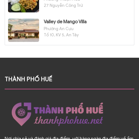
27 Nguyễn Công Trứ
Valley de Mango Villa
Phường An Cựu
Tổ 10, KV 5, An Tây
THÀNH PHỐ HUẾ
Nơi chia sẻ và đánh giá địa điểm, với hàng ngàn địa điểm về ẩm