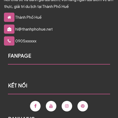
thực, giải trí du lịch tại Thành Phố Huế
Thành Phố Huế
hi@thanhphohue.net
0905xxxxxx
FANPAGE
KẾT NỐI