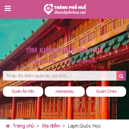
TÌM KIẾM ĐỊA ĐIỂM HUẾ
Khách Quan - Đầy Đủ - Chính Xác
Quán Ăn Vặt
Homestay
Quán Cháo
Trang chủ
Địa điểm
Laph.Quốc Học