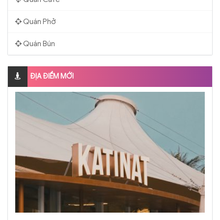
Quán Phở
Quán Bún
ĐỊA ĐIỂM MỚI