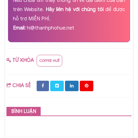
Nếu chưa tìm thấy thông tin về địa điểm của bạn
trên Website.
Hãy liên hệ với chúng tôi
để được
hỗ trợ MIỄN PHÍ.
Email:
hi@thanhphohue.net
TỪ KHÓA
COFFEE HUẾ
CHIA SẺ
BÌNH LUẬN