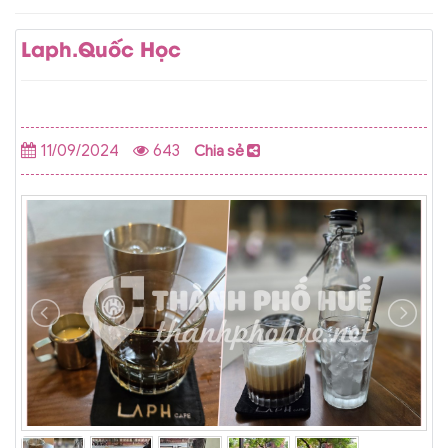
Laph.Quốc Học
11/09/2024
643
Chia sẻ