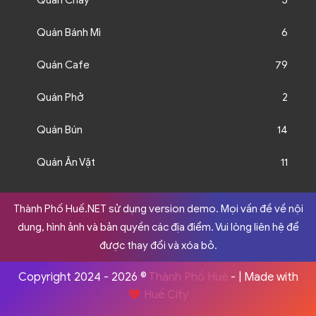
Quán Chay
5
Quán Bánh Mì
6
Quán Cafe
79
Quán Phở
2
Quán Bún
14
Quán Ăn Vặt
11
Thành Phố Huế.NET sử dụng version demo. Mọi vấn đề về nội
dung, hình ảnh và bản quyền các địa điểm. Vui lòng liên hệ để
được thay đổi và xóa bỏ.
Copyright 2024 - 2026 ©
Thành Phố Huế
- | Made with
Huế City