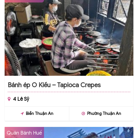
Bánh ép O Kiều – Tapioca Crepes
4 Lê Sỹ
Biển Thuận An
Phường Thuận An
Quán Bánh Huế