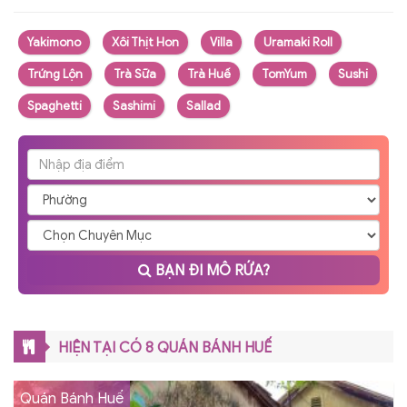
Yakimono
Xôi Thịt Hon
Villa
Uramaki Roll
Trứng Lộn
Trà Sữa
Trà Huế
TomYum
Sushi
Spaghetti
Sashimi
Sallad
BẠN ĐI MÔ RỨA?
HIỆN TẠI CÓ 8 QUÁN BÁNH HUẾ
Quán Bánh Huế