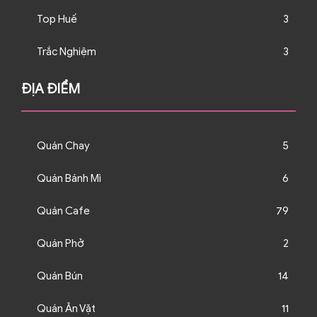
Top Huế
3
Trắc Nghiệm
3
ĐỊA ĐIỂM
Quán Chay
5
Quán Bánh Mì
6
Quán Cafe
79
Quán Phở
2
Quán Bún
14
Quán Ăn Vặt
11