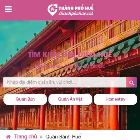
TÌM KIẾM ĐỊA ĐIỂM HUẾ
Khách Quan - Đầy Đủ - Chính Xác
Quán Ăn Vặt
Homestay
Quán Cháo
Trang chủ
Quán Bánh Huế