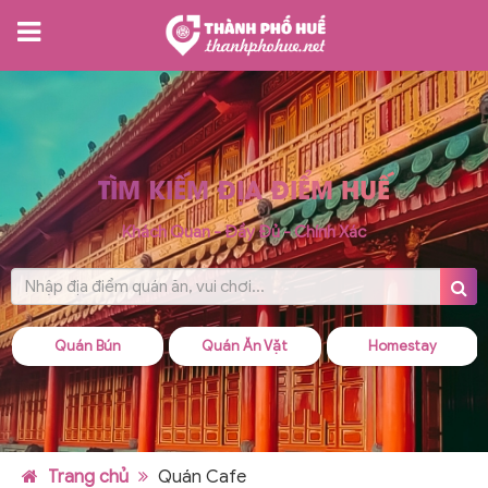
TÌM KIẾM ĐỊA ĐIỂM HUẾ
Khách Quan - Đầy Đủ - Chính Xác
Quán Ăn Vặt
Homestay
Quán Cháo
Trang chủ
Quán Cafe