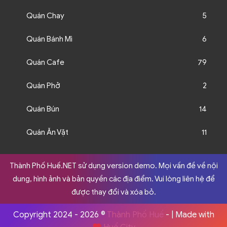
Quán Chay
5
Quán Bánh Mì
6
Quán Cafe
79
Quán Phở
2
Quán Bún
14
Quán Ăn Vặt
11
Thành Phố Huế.NET sử dụng version demo. Mọi vấn đề về nội
dung, hình ảnh và bản quyền các địa điểm. Vui lòng liên hệ để
được thay đổi và xóa bỏ.
Copyright 2024 - 2026 ©
Thành Phố Huế
- | Made with