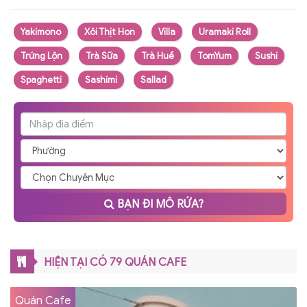
Yakimono
Xôi Thịt Hon
Villa
Uramaki Roll
Trứng Lộn
Trà Sữa
Trà Huế
TomYum
Sushi
Spaghetti
Sashimi
Sallad
BẠN ĐI MÔ RỨA?
HIỆN TẠI CÓ 79 QUÁN CAFE
Quán Cafe