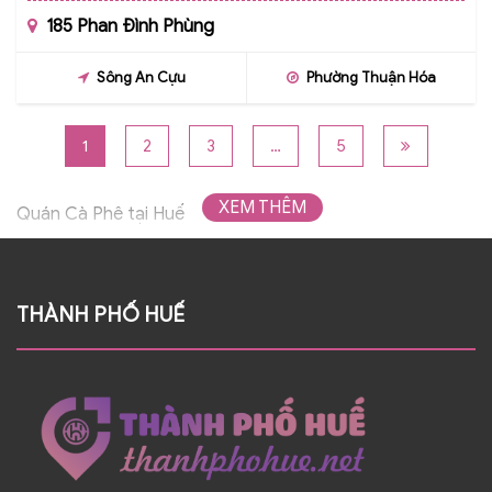
185 Phan Đình Phùng
Sông An Cựu
Phường Thuận Hóa
1
2
3
…
5
XEM THÊM
Quán Cà Phê tại Huế
THÀNH PHỐ HUẾ