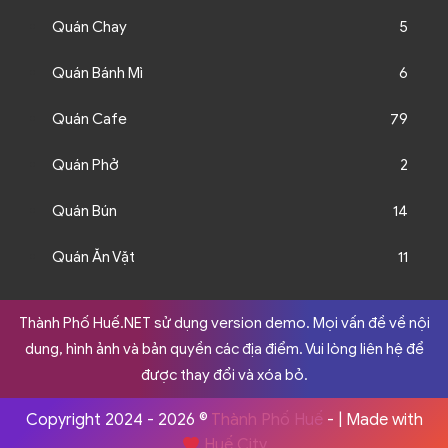
Quán Chay
5
Quán Bánh Mì
6
Quán Cafe
79
Quán Phở
2
Quán Bún
14
Quán Ăn Vặt
11
Thành Phố Huế.NET sử dụng version demo. Mọi vấn đề về nội
dung, hình ảnh và bản quyền các địa điểm. Vui lòng liên hệ để
được thay đổi và xóa bỏ.
Copyright 2024 - 2026 ©
Thành Phố Huế
- | Made with
Huế City