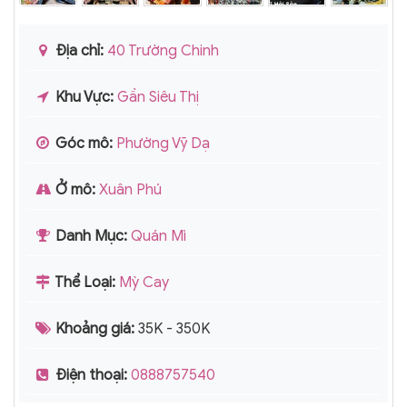
Địa chỉ:
40 Trường Chinh
Khu Vực:
Gần Siêu Thị
Góc mô:
Phường Vỹ Dạ
Ở mô:
Xuân Phú
Danh Mục:
Quán Mì
Thể Loại:
Mỳ Cay
Khoảng giá:
35K - 350K
Điện thoại:
0888757540