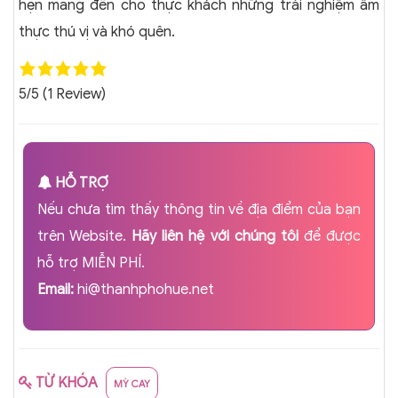
hẹn mang đến cho thực khách những trải nghiệm ẩm
thực thú vị và khó quên.
5/5
(1 Review)
HỖ TRỢ
Nếu chưa tìm thấy thông tin về địa điểm của bạn
trên Website.
Hãy liên hệ với chúng tôi
để được
hỗ trợ MIỄN PHÍ.
Email:
hi@thanhphohue.net
TỪ KHÓA
MỲ CAY