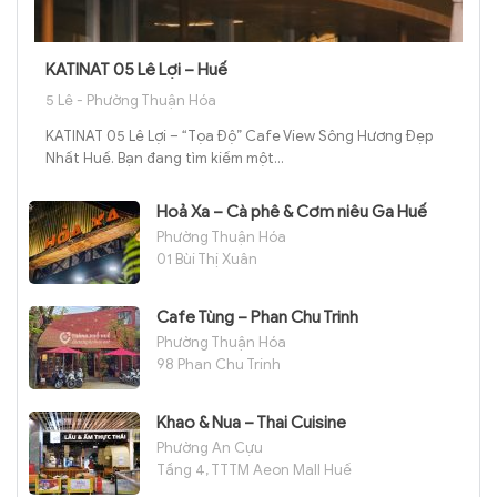
KATINAT 05 Lê Lợi – Huế
5 Lê - Phường Thuận Hóa
KATINAT 05 Lê Lợi – “Tọa Độ” Cafe View Sông Hương Đẹp
Nhất Huế. Bạn đang tìm kiếm một...
Hoả Xa – Cà phê & Cơm niêu Ga Huế
Phường Thuận Hóa
01 Bùi Thị Xuân
Cafe Tùng – Phan Chu Trinh
Phường Thuận Hóa
98 Phan Chu Trinh
Khao & Nua – Thai Cuisine
Phường An Cựu
Tầng 4, TTTM Aeon Mall Huế