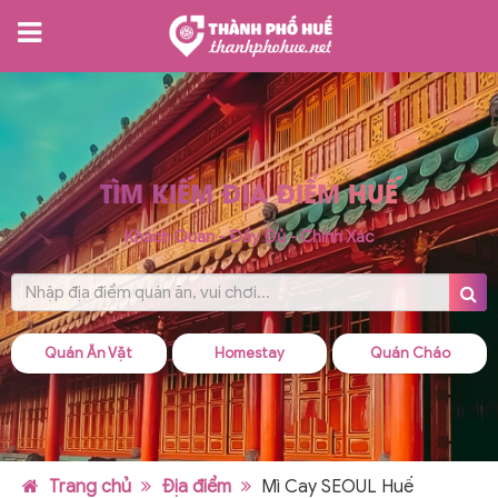
TÌM KIẾM ĐỊA ĐIỂM HUẾ
Khách Quan - Đầy Đủ - Chính Xác
Quán Ăn Vặt
Homestay
Quán Cháo
Trang chủ
Địa điểm
Mì Cay SEOUL Huế