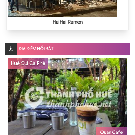
HaiHai Ramen
ĐỊA ĐIỂM NỔI BẬT
Huế Củi Cà Phê
Quán Cafe