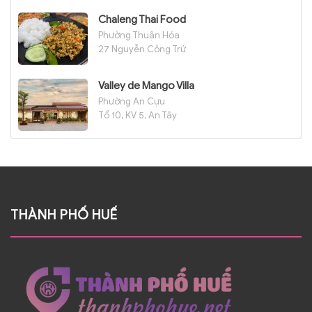
Chaleng Thai Food
Phường Thuận Hóa
27 Nguyễn Công Trứ
Valley de Mango Villa
Phường An Cựu
Tổ 10, KV 5, An Tây
THÀNH PHỐ HUẾ