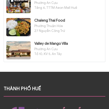
Phường An Cựu
Tầng 4, TTTM Aeon Mall Huế
Chaleng Thai Food
Phường Thuận Hóa
27 Nguyễn Công Trứ
Valley de Mango Villa
Phường An Cựu
Tổ 10, KV 5, An Tây
THÀNH PHỐ HUẾ