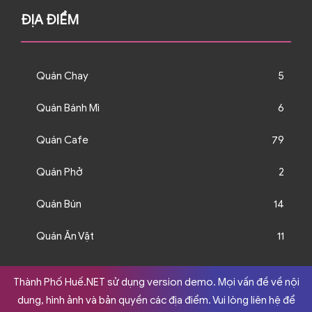
ĐỊA ĐIỂM
Quán Chay
5
Quán Bánh Mì
6
Quán Cafe
79
Quán Phở
2
Quán Bún
14
Quán Ăn Vặt
11
Thành Phố Huế.NET sử dụng version demo. Mọi vấn đề về nội
dung, hình ảnh và bản quyền các địa điểm. Vui lòng liên hệ để