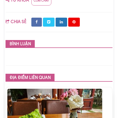
TỪ KHÓA
CƠM CHAY
CHIA SẺ
BÌNH LUẬN
ĐỊA ĐIỂM LIÊN QUAN