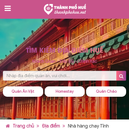
TÌM KIẾM ĐỊA ĐIỂM HUẾ
Khách Quan - Đầy Đủ - Chính Xác
Quán Ăn Vặt
Homestay
Quán Cháo
Trang chủ
Địa điểm
Nhà hàng chay Tĩnh