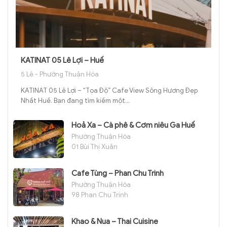
KATINAT 05 Lê Lợi – Huế
5 Lê - Phường Thuận Hóa
KATINAT 05 Lê Lợi – “Tọa Độ” Cafe View Sông Hương Đẹp
Nhất Huế. Bạn đang tìm kiếm một...
Hoả Xa – Cà phê & Cơm niêu Ga Huế
Phường Thuận Hóa
01 Bùi Thị Xuân
Cafe Tùng – Phan Chu Trinh
Phường Thuận Hóa
98 Phan Chu Trinh
Khao & Nua – Thai Cuisine