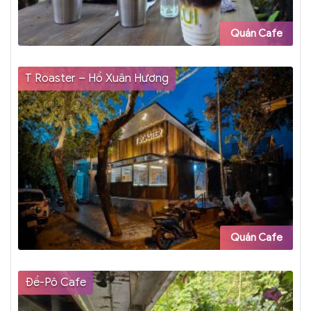
Quán Cafe
T Roaster – Hồ Xuân Hương
Quán Cafe
Đề-Pô Cafe