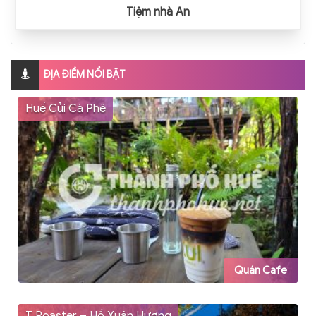
Tiệm nhà An
ĐỊA ĐIỂM NỔI BẬT
Huế Củi Cà Phê
Quán Cafe
T Roaster – Hồ Xuân Hương