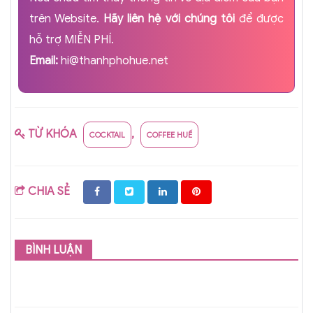
trên Website.
Hãy liên hệ với chúng tôi
để được
hỗ trợ MIỄN PHÍ.
Email:
hi@thanhphohue.net
TỪ KHÓA
,
COCKTAIL
COFFEE HUẾ
CHIA SẺ
BÌNH LUẬN