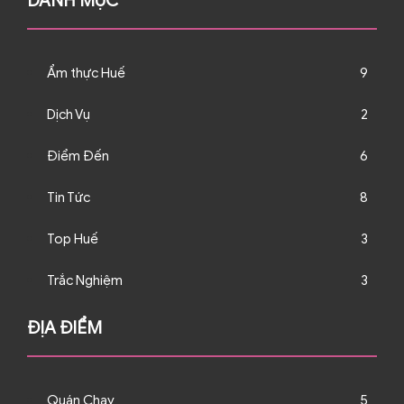
DANH MỤC
Ẩm thực Huế
9
Dịch Vụ
2
Điểm Đến
6
Tin Tức
8
Top Huế
3
Trắc Nghiệm
3
ĐỊA ĐIỂM
Quán Chay
5