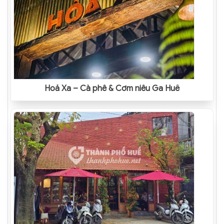
Hoả Xa – Cà phê & Cơm niêu Ga Huế