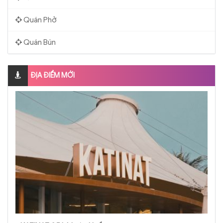
Quán Phở
Quán Bún
ĐỊA ĐIỂM MỚI