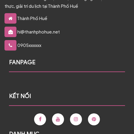
thực, giải trí du lịch tại Thành Phố Huế
Thành Phố Huế
hi@thanhphohue.net
0905xxxxxx
FANPAGE
KẾT NỐI