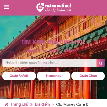
TÌM KIẾM ĐỊA ĐIỂM HUẾ
Khách Quan - Đầy Đủ - Chính Xác
Quán Ăn Vặt
Homestay
Quán Cháo
Trang chủ
Địa điểm
Old Money Cafe &