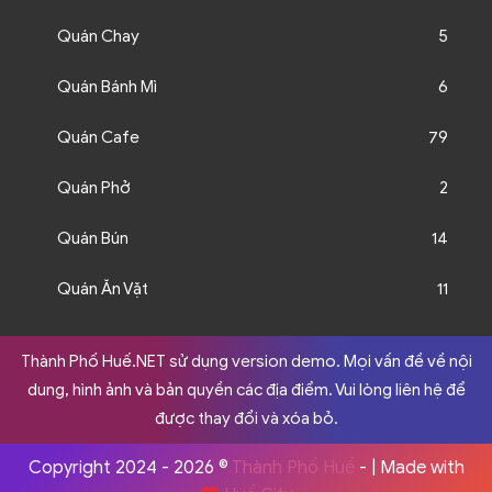
Quán Chay
5
Quán Bánh Mì
6
Quán Cafe
79
Quán Phở
2
Quán Bún
14
Quán Ăn Vặt
11
Thành Phố Huế.NET sử dụng version demo. Mọi vấn đề về nội
dung, hình ảnh và bản quyền các địa điểm. Vui lòng liên hệ để
được thay đổi và xóa bỏ.
Copyright 2024 - 2026 ©
Thành Phố Huế
- | Made with