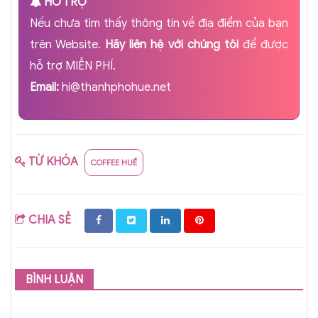
HỖ TRỢ
Nếu chưa tìm thấy thông tin về địa điểm của bạn
trên Website.
Hãy liên hệ với chúng tôi
để được
hỗ trợ MIỄN PHÍ.
Email:
hi@thanhphohue.net
TỪ KHÓA
COFFEE HUẾ
CHIA SẺ
BÌNH LUẬN