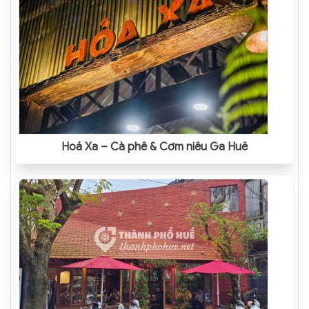
Hoả Xa – Cà phê & Cơm niêu Ga Huế