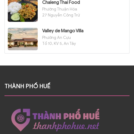
Chaleng Thai Food
Phường Thuận Hóa
27 Nguyễn Công Trứ
Valley de Mango Villa
Phường An Cựu
Tổ 10, KV 5, An Tây
THÀNH PHỐ HUẾ