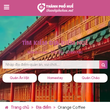
TÌM KIẾM ĐỊA ĐIỂM HUẾ
Khách Quan - Đầy Đủ - Chính Xác
Quán Ăn Vặt
Homestay
Quán Cháo
Trang chủ
Địa điểm
Orange Coffee