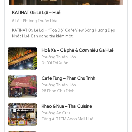
KATINAT 05 Lê Lợi – Huế
5 Lê - Phường Thuận Hóa
KATINAT 05 Lê Lợi – “Tọa Độ” Cafe View Sông Hương Đẹp
Nhất Huế. Bạn đang tìm kiếm một...
Hoả Xa – Cà phê & Cơm niêu Ga Huế
Phường Thuận Hóa
01 Bùi Thị Xuân
Cafe Tùng – Phan Chu Trinh
Phường Thuận Hóa
98 Phan Chu Trinh
Khao & Nua – Thai Cuisine
Phường An Cựu
Tầng 4, TTTM Aeon Mall Huế