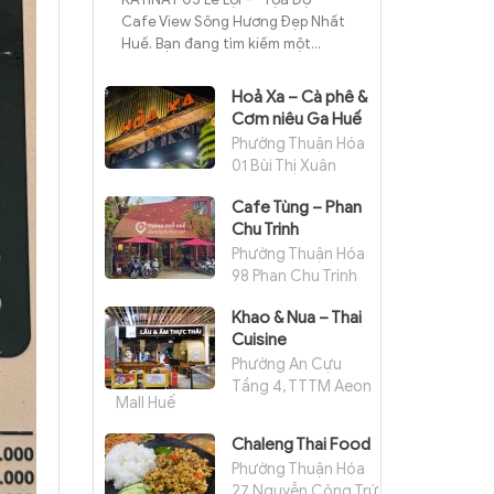
Cafe View Sông Hương Đẹp Nhất
Huế. Bạn đang tìm kiếm một...
Hoả Xa – Cà phê &
Cơm niêu Ga Huế
Phường Thuận Hóa
01 Bùi Thị Xuân
Cafe Tùng – Phan
Chu Trinh
Phường Thuận Hóa
98 Phan Chu Trinh
Khao & Nua – Thai
Cuisine
Phường An Cựu
Tầng 4, TTTM Aeon
Mall Huế
Chaleng Thai Food
Phường Thuận Hóa
27 Nguyễn Công Trứ