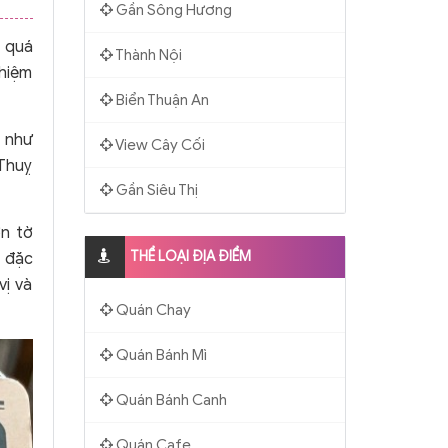
Gần Sông Hương
ề quá
Thành Nội
ghiệm
Biển Thuận An
 như
View Cây Cối
Thuỵ
Gần Siêu Thị
ợn tờ
THỂ LOẠI ĐỊA ĐIỂM
à đặc
vị và
Quán Chay
Quán Bánh Mì
Quán Bánh Canh
Quán Cafe