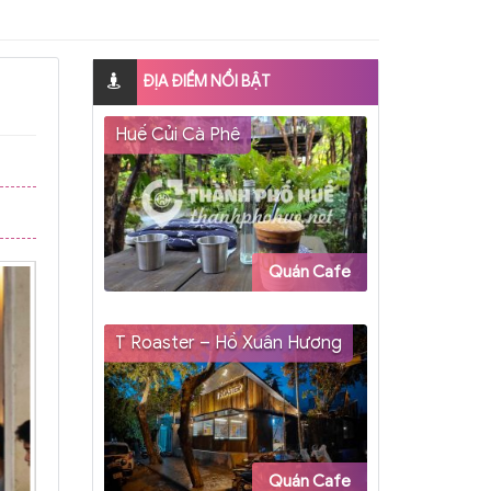
ĐỊA ĐIỂM NỔI BẬT
Huế Củi Cà Phê
Quán Cafe
T Roaster – Hồ Xuân Hương
Quán Cafe