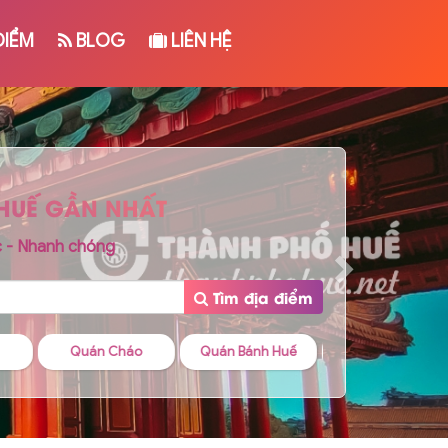
ĐIỂM
BLOG
LIÊN HỆ
 HUẾ GẦN NHẤT
c - Nhanh chóng
Tìm địa điểm
o
Quán Bánh Huế
Quán Cafe
Quán Bánh Can