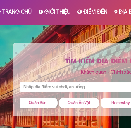
TRANG CHỦ
GIỚI THIỆU
ĐIỂM ĐẾN
ĐỊA 
TÌM KIẾM ĐỊA ĐIỂM
Khách quan - Chính xá
 Bún
Quán Ăn Vặt
Homestay
Quán Chá