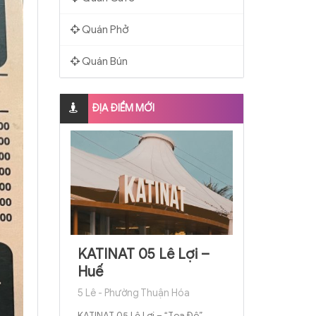
Quán Phở
Quán Bún
ĐỊA ĐIỂM MỚI
KATINAT 05 Lê Lợi –
Huế
5 Lê - Phường Thuận Hóa
KATINAT 05 Lê Lợi – “Tọa Độ”