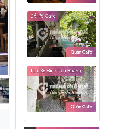
Đề-Pô Cafe
Quán Cafe
Tân. 86 Đinh Tiên Hoàng
Quán Cafe