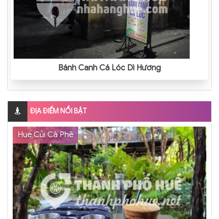
Bánh Canh Cá Lóc Dì Hương
ĐỊA ĐIỂM NỔI BẬT
Huế Củi Cà Phê