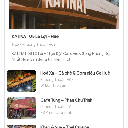
KATINAT 05 Lê Lợi – Huế
5 Lê - Phường Thuận Hóa
KATINAT 05 Lê Lợi – “Tọa Độ” Cafe View Sông Hương Đẹp
Nhất Huế. Bạn đang tìm kiếm một...
Hoả Xa – Cà phê & Cơm niêu Ga Huế
Phường Thuận Hóa
01 Bùi Thị Xuân
Cafe Tùng – Phan Chu Trinh
Phường Thuận Hóa
98 Phan Chu Trinh
Khao & Nua – Thai Cuisine