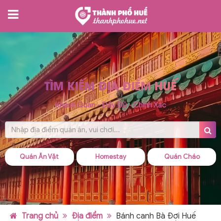
TÌM KIẾM ĐỊA ĐIỂM HUẾ
Khách Quan - Đầy Đủ - Chính Xác
Quán Ăn Vặt
Homestay
Quán Cháo
Trang chủ
Địa điểm
Bánh canh Bà Đợi Huế