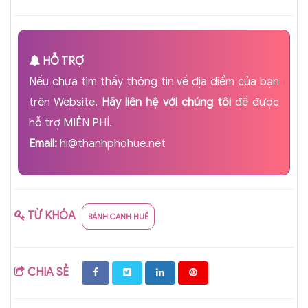
HỖ TRỢ
Nếu chưa tìm thấy thông tin về địa điểm của bạn
trên Website.
Hãy liên hệ với chúng tôi
để được
hỗ trợ MIỄN PHÍ.
Email:
hi@thanhphohue.net
TỪ KHÓA
BÁNH CANH HUẾ
CHIA SẺ