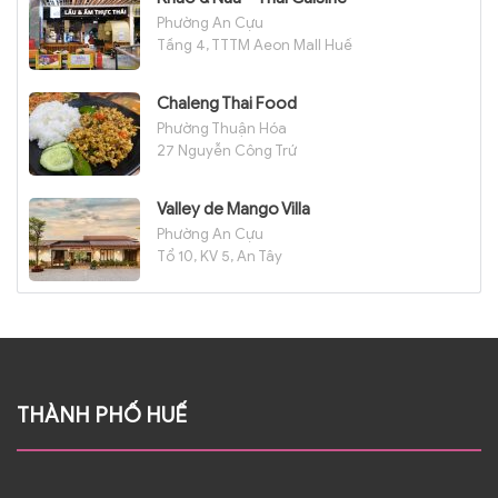
Phường An Cựu
Tầng 4, TTTM Aeon Mall Huế
Chaleng Thai Food
Phường Thuận Hóa
27 Nguyễn Công Trứ
Valley de Mango Villa
Phường An Cựu
Tổ 10, KV 5, An Tây
THÀNH PHỐ HUẾ