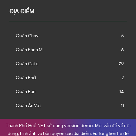
ĐỊA ĐIỂM
Quán Chay
5
Quán Bánh Mì
6
Quán Cafe
79
Quán Phở
2
Quán Bún
14
Quán Ăn Vặt
11
Thành Phố Huế.NET sử dụng version demo. Mọi vấn đề về nội
dung, hình ảnh và bản quyền các địa điểm. Vui lòng liên hệ để