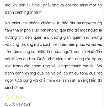
mỗi khi đến Huế đều phải ghé và gọi cho mình một tô
bánh canh ngon lành.
Với nhiều chi nhánh chiếm vị trí đắc địa tại ngay trung
tâm thành phố Huế nên không quá khó để một người lạ
đường tìm đến quán ăn. Không gian quán nhỏ nhưng
vô cùng thoáng mát, sạch sẽ, nhân viên phục vụ vui vẻ,
tận tâm mang sự nhiệt tình của người con xứ Huế đến
với khách du lịch. Quán chế biến nước dùng rất ngon,
vừa trong vắt, thơm lừng với vị ngọt thanh êm dịu. Sợi
bánh canh không quá dai và bở, có nhiều tôm, cua rất
ngọt tươi cùng với chả mềm dai sần sật, ăn một lần thì
sẽ nhớ mãi.
0/5
(0 Reviews)