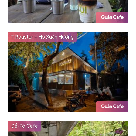
Quán Cafe
T Roaster – Hồ Xuân Hương
Quán Cafe
Đề-Pô Cafe