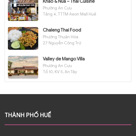
Khao & Nua – Thai Cuisine
Phường An Cựu
Tầng 4, TTTM Aeon Mall Huế
Chaleng Thai Food
Phường Thuận Hóa
27 Nguyễn Công Trứ
Valley de Mango Villa
Phường An Cựu
Tổ 10, KV 5, An Tây
THÀNH PHỐ HUẾ