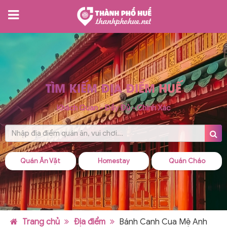
TÌM KIẾM ĐỊA ĐIỂM HUẾ
Khách Quan - Đầy Đủ - Chính Xác
Quán Ăn Vặt
Homestay
Quán Cháo
Trang chủ
Địa điểm
Bánh Canh Cua Mệ Anh