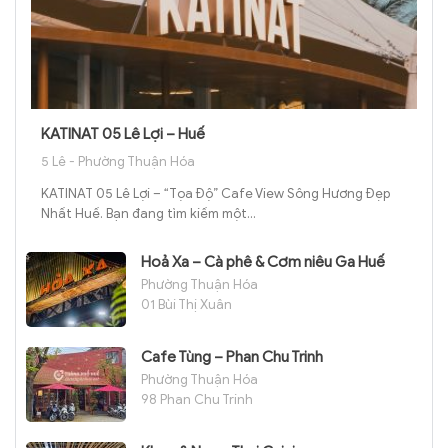
KATINAT 05 Lê Lợi – Huế
5 Lê - Phường Thuận Hóa
KATINAT 05 Lê Lợi – “Tọa Độ” Cafe View Sông Hương Đẹp
Nhất Huế. Bạn đang tìm kiếm một...
Hoả Xa – Cà phê & Cơm niêu Ga Huế
Phường Thuận Hóa
01 Bùi Thị Xuân
Cafe Tùng – Phan Chu Trinh
Phường Thuận Hóa
98 Phan Chu Trinh