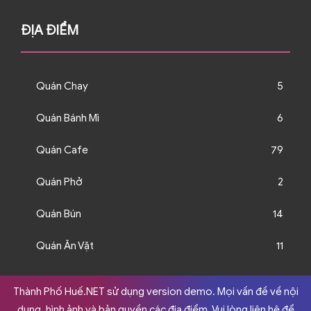
ĐỊA ĐIỂM
Quán Chay
5
Quán Bánh Mì
6
Quán Cafe
79
Quán Phở
2
Quán Bún
14
Quán Ăn Vặt
11
Thành Phố Huế.NET sử dụng version demo. Mọi vấn đề về nội
dung, hình ảnh và bản quyền các địa điểm. Vui lòng liên hệ để