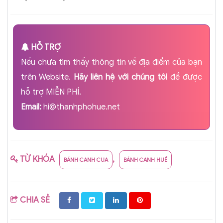
HỖ TRỢ
Nếu chưa tìm thấy thông tin về địa điểm của bạn
trên Website.
Hãy liên hệ với chúng tôi
để được
hỗ trợ MIỄN PHÍ.
Email:
hi@thanhphohue.net
TỪ KHÓA
,
BÁNH CANH CUA
BÁNH CANH HUẾ
CHIA SẺ