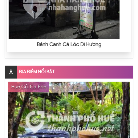
Bánh Canh Cá Lóc Dì Hương
ĐỊA ĐIỂM NỔI BẬT
Huế Củi Cà Phê