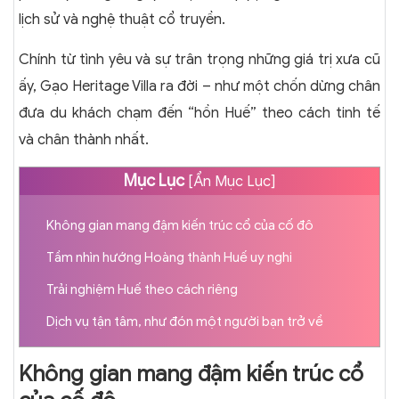
lịch sử và nghệ thuật cổ truyền.
Chính từ tình yêu và sự trân trọng những giá trị xưa cũ
ấy, Gạo Heritage Villa ra đời – như một chốn dừng chân
đưa du khách chạm đến “hồn Huế” theo cách tinh tế
và chân thành nhất.
Mục Lục
[
Ẩn Mục Lục
]
Không gian mang đậm kiến trúc cổ của cố đô
Tầm nhìn hướng Hoàng thành Huế uy nghi
Trải nghiệm Huế theo cách riêng
Dịch vụ tận tâm, như đón một người bạn trở về
Không gian mang đậm kiến trúc cổ