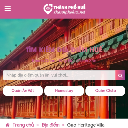
TÌM KIẾM ĐỊA ĐIỂM HUẾ
Khách Quan - Đầy Đủ - Chính Xác
Quán Ăn Vặt
Homestay
Quán Cháo
Trang chủ
Địa điểm
Gạo Heritage Villa