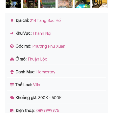
Địa chỉ:
214 Tăng Bạc Hổ
Khu Vực:
Thành Nội
Góc mô:
Phường Phú Xuân
Ở mô:
Thuận Lộc
Danh Mục:
Homestay
Thể Loại:
Villa
Khoảng giá:
300K - 500K
Điện thoại:
0899999975