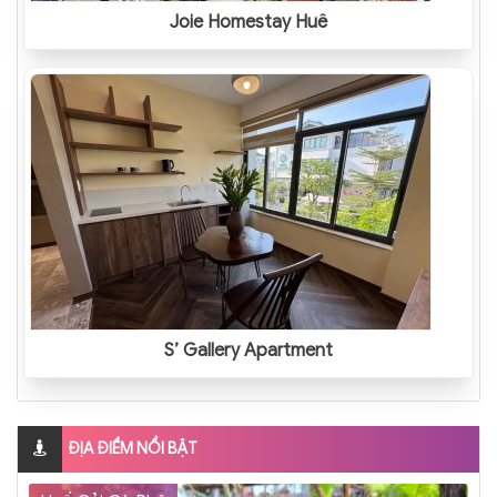
Joie Homestay Huế
S’ Gallery Apartment
ĐỊA ĐIỂM NỔI BẬT