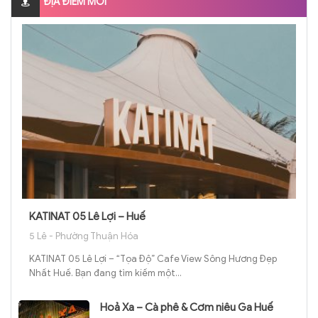
ĐỊA ĐIỂM MỚI
KATINAT 05 Lê Lợi – Huế
5 Lê - Phường Thuận Hóa
KATINAT 05 Lê Lợi – “Tọa Độ” Cafe View Sông Hương Đẹp
Nhất Huế. Bạn đang tìm kiếm một...
Hoả Xa – Cà phê & Cơm niêu Ga Huế