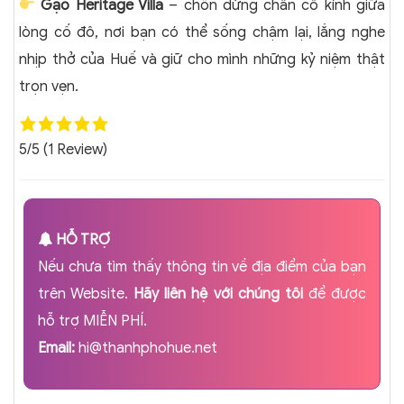
Gạo Heritage Villa
– chốn dừng chân cổ kính giữa
lòng cố đô, nơi bạn có thể sống chậm lại, lắng nghe
nhịp thở của Huế và giữ cho mình những kỷ niệm thật
trọn vẹn.
5/5
(1 Review)
HỖ TRỢ
Nếu chưa tìm thấy thông tin về địa điểm của bạn
trên Website.
Hãy liên hệ với chúng tôi
để được
hỗ trợ MIỄN PHÍ.
Email:
hi@thanhphohue.net