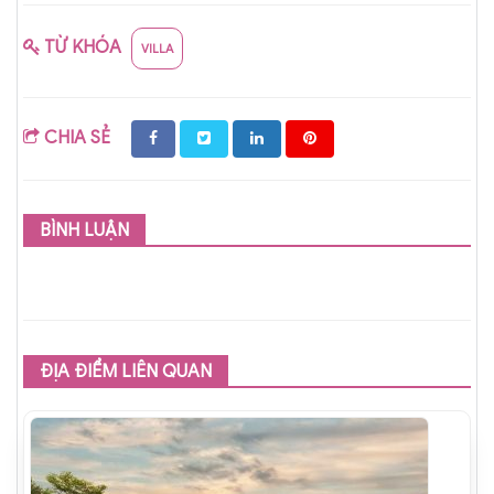
TỪ KHÓA
VILLA
CHIA SẺ
BÌNH LUẬN
ĐỊA ĐIỂM LIÊN QUAN