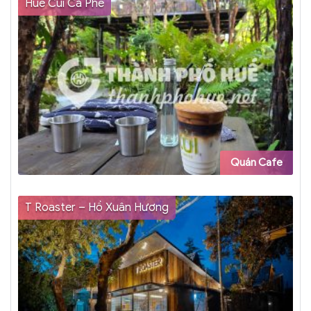
Huế Củi Cà Phê
Quán Cafe
T Roaster – Hồ Xuân Hương