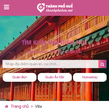
TÌM KIẾM ĐỊA ĐIỂM HUẾ
Khách Quan - Đầy Đủ - Chính Xác
Quán Bún
Quán Ăn Vặt
Homestay
Trang chủ
Villa