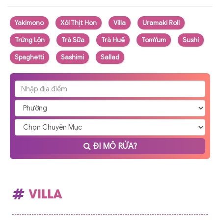
Yakimono
Xôi Thịt Hon
Villa
Uramaki Roll
Trứng Lộn
Trà Sữa
Trà Huế
TomYum
Sushi
Spaghetti
Sashimi
Sallad
ĐI MÔ RỨA?
VILLA