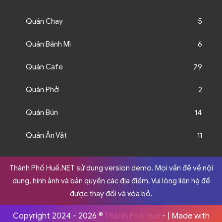
Quán Chay
5
Quán Bánh Mì
6
Quán Cafe
79
Quán Phở
2
Quán Bún
14
Quán Ăn Vặt
11
Thành Phố Huế.NET sử dụng version demo. Mọi vấn đề về nội
dung, hình ảnh và bản quyền các địa điểm. Vui lòng liên hệ để
được thay đổi và xóa bỏ.
Copyright 2024 - 2026 ©
Thành Phố Huế
- | Made with