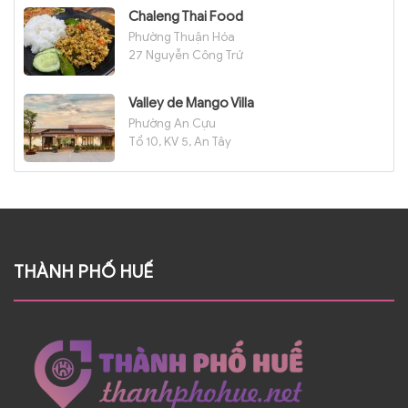
Chaleng Thai Food
Phường Thuận Hóa
27 Nguyễn Công Trứ
Valley de Mango Villa
Phường An Cựu
Tổ 10, KV 5, An Tây
THÀNH PHỐ HUẾ