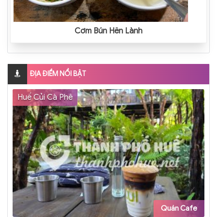
Cơm Bún Hến Lành
ĐỊA ĐIỂM NỔI BẬT
Huế Củi Cà Phê
Quán Cafe