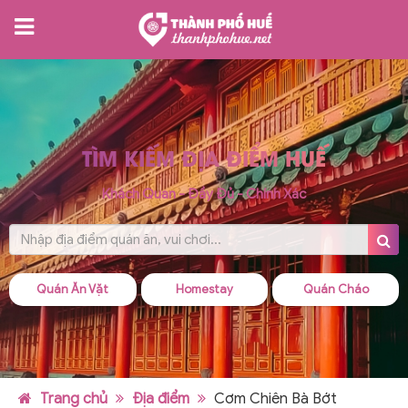
TÌM KIẾM ĐỊA ĐIỂM HUẾ
Khách Quan - Đầy Đủ - Chính Xác
Quán Ăn Vặt
Homestay
Quán Cháo
Trang chủ
Địa điểm
Cơm Chiên Bà Bớt