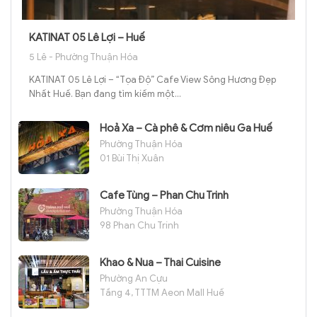
KATINAT 05 Lê Lợi – Huế
5 Lê - Phường Thuận Hóa
KATINAT 05 Lê Lợi – “Tọa Độ” Cafe View Sông Hương Đẹp
Nhất Huế. Bạn đang tìm kiếm một...
Hoả Xa – Cà phê & Cơm niêu Ga Huế
Phường Thuận Hóa
01 Bùi Thị Xuân
Cafe Tùng – Phan Chu Trinh
Phường Thuận Hóa
98 Phan Chu Trinh
Khao & Nua – Thai Cuisine
Phường An Cựu
Tầng 4, TTTM Aeon Mall Huế