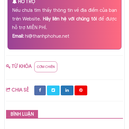
HỖ TRỢ
Nếu chưa tìm thấy thông tin về địa điểm của bạn
trên Website.
Hãy liên hệ với chúng tôi
để được
hỗ trợ MIỄN PHÍ.
Email:
hi@thanhphohue.net
TỪ KHÓA
CƠM CHIÊN
CHIA SẺ
BÌNH LUẬN