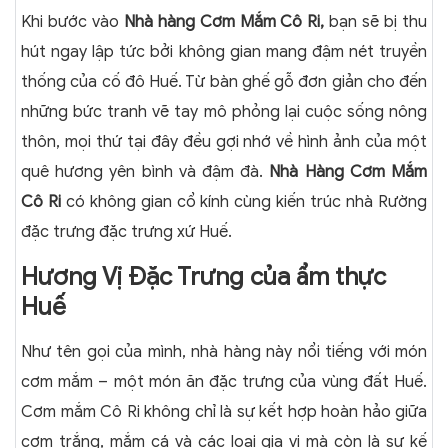
Khi bước vào
Nhà hàng Cơm Mắm Cô Ri,
bạn sẽ bị thu
hút ngay lập tức bởi không gian mang đậm nét truyền
thống của cố đô Huế. Từ bàn ghế gỗ đơn giản cho đến
những bức tranh vẽ tay mô phỏng lại cuộc sống nông
thôn, mọi thứ tại đây đều gợi nhớ về hình ảnh của một
quê hương yên bình và đậm đà.
Nhà Hàng Cơm Mắm
Cô Ri
có không gian cổ kính cùng kiến trúc nhà Rường
đặc trưng đặc trưng xứ Huế.
Hương Vị Đặc Trưng của ẩm thực
Huế
Như tên gọi của mình, nhà hàng này nổi tiếng với món
cơm mắm – một món ăn đặc trưng của vùng đất Huế.
Cơm mắm Cô Ri không chỉ là sự kết hợp hoàn hảo giữa
cơm trắng, mắm cá và các loại gia vị mà còn là sự kế