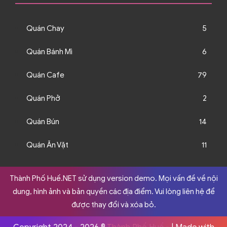
Quán Chay
5
Quán Bánh Mì
6
Quán Cafe
79
Quán Phở
2
Quán Bún
14
Quán Ăn Vặt
11
Thành Phố Huế.NET sử dụng version demo. Mọi vấn đề về nội
dung, hình ảnh và bản quyền các địa điểm. Vui lòng liên hệ để
được thay đổi và xóa bỏ.