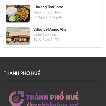
Chaleng Thai Food
Phường Thuận Hóa
27 Nguyễn Công Trứ
Valley de Mango Villa
Phường An Cựu
Tổ 10, KV 5, An Tây
THÀNH PHỐ HUẾ