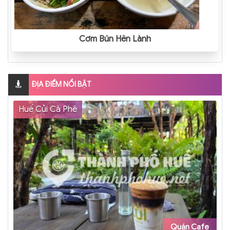
Cơm Bún Hến Lành
ĐỊA ĐIỂM NỔI BẬT
Huế Củi Cà Phê
Quán Cafe