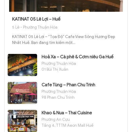
KATINAT 05 Lê Lợi – Huế
5 Lê - Phường Thuận Hóa
KATINAT 05 Lê Lợi – “Tọa Độ” Cafe View Sông Hương Đẹp
Nhất Huế. Bạn đang tìm kiếm một...
Hoả Xa – Cà phê & Cơm niêu Ga Huế
Phường Thuận Hóa
01 Bùi Thị Xuân
Cafe Tùng – Phan Chu Trinh
Phường Thuận Hóa
98 Phan Chu Trinh
Khao & Nua – Thai Cuisine
Phường An Cựu
Tầng 4, TTTM Aeon Mall Huế