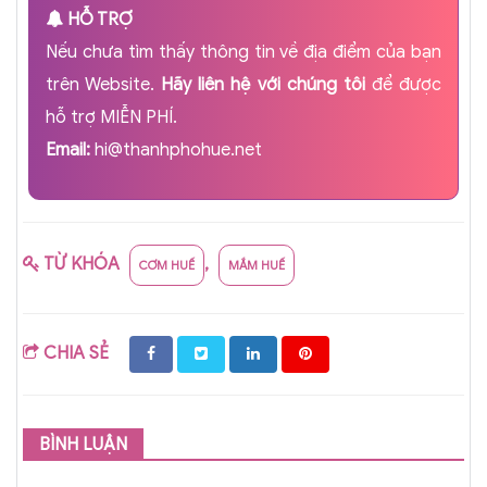
HỖ TRỢ
Nếu chưa tìm thấy thông tin về địa điểm của bạn
trên Website.
Hãy liên hệ với chúng tôi
để được
hỗ trợ MIỄN PHÍ.
Email:
hi@thanhphohue.net
TỪ KHÓA
,
CƠM HUẾ
MẮM HUẾ
CHIA SẺ
BÌNH LUẬN