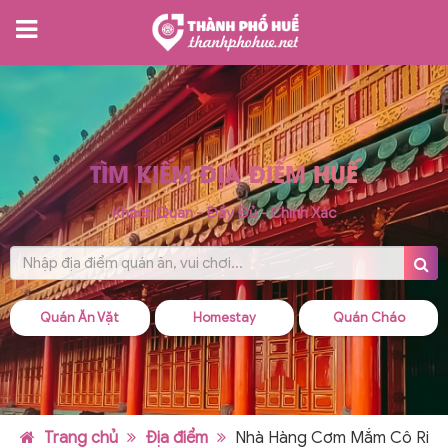
TÌM KIẾM ĐỊA ĐIỂM HUẾ
Khách Quan - Đầy Đủ - Chính Xác
Quán Ăn Vặt
Homestay
Quán Cháo
Trang chủ
Địa điểm
Nhà Hàng Cơm Mắm Cô Ri