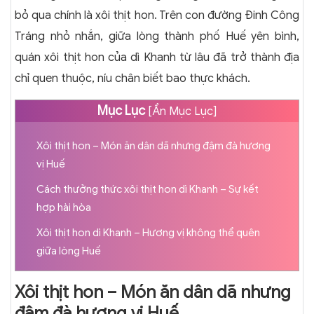
bỏ qua chính là xôi thịt hon. Trên con đường Đinh Công
Tráng nhỏ nhắn, giữa lòng thành phố Huế yên bình,
quán xôi thịt hon của dì Khanh từ lâu đã trở thành địa
chỉ quen thuộc, níu chân biết bao thực khách.
Mục Lục
[
Ẩn Mục Lục
]
Xôi thịt hon – Món ăn dân dã nhưng đậm đà hương
vị Huế
Cách thưởng thức xôi thịt hon dì Khanh – Sự kết
hợp hài hòa
Xôi thịt hon dì Khanh – Hương vị không thể quên
giữa lòng Huế
Xôi thịt hon – Món ăn dân dã nhưng
đậm đà hương vị Huế