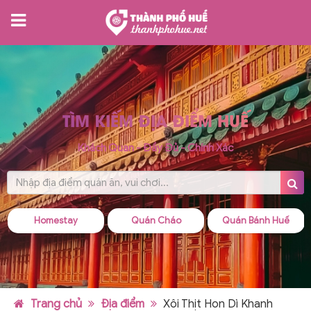
TÌM KIẾM ĐỊA ĐIỂM HUẾ
Khách Quan - Đầy Đủ - Chính Xác
Homestay
Quán Cháo
Quán Bánh Huế
Trang chủ
Địa điểm
Xôi Thịt Hon Dì Khanh