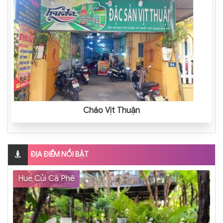
Cháo Vịt Thuận
ĐỊA ĐIỂM NỔI BẬT
Huế Củi Cà Phê