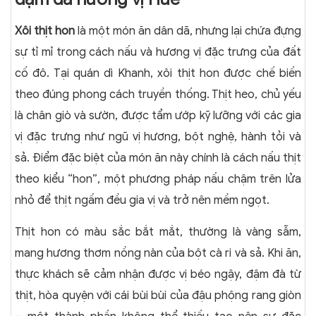
Xôi thịt hon
là một món ăn dân dã, nhưng lại chứa đựng
sự tỉ mỉ trong cách nấu và hương vị đặc trưng của đất
cố đô. Tại quán dì Khanh, xôi thịt hon được chế biến
theo đúng phong cách truyền thống. Thịt heo, chủ yếu
là chân giò và sườn, được tẩm ướp kỹ lưỡng với các gia
vị đặc trưng như ngũ vị hương, bột nghệ, hành tỏi và
sả. Điểm đặc biệt của món ăn này chính là cách nấu thịt
theo kiểu “hon”, một phương pháp nấu chậm trên lửa
nhỏ để thịt ngấm đều gia vị và trở nên mềm ngọt.
Thịt hon có màu sắc bắt mắt, thường là vàng sẫm,
mang hương thơm nồng nàn của bột cà ri và sả. Khi ăn,
thực khách sẽ cảm nhận được vị béo ngậy, đậm đà từ
thịt, hòa quyện với cái bùi bùi của đậu phộng rang giòn