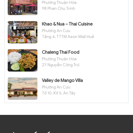
Phường Thuận Hóa
98 Phan Chu Trinh
Khao & Nua – Thai Cuisine
Phường An Cựu
Tầng 4, TTTM Aeon Mall Huế
Chaleng Thai Food
Phường Thuận Hóa
27 Nguyễn Công Trứ
Valley de Mango Villa
Phường An Cựu
Tổ 10, KV 5, An Tây