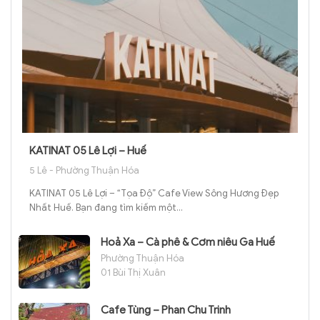
KATINAT 05 Lê Lợi – Huế
5 Lê - Phường Thuận Hóa
KATINAT 05 Lê Lợi – “Tọa Độ” Cafe View Sông Hương Đẹp
Nhất Huế. Bạn đang tìm kiếm một...
Hoả Xa – Cà phê & Cơm niêu Ga Huế
Phường Thuận Hóa
01 Bùi Thị Xuân
Cafe Tùng – Phan Chu Trinh