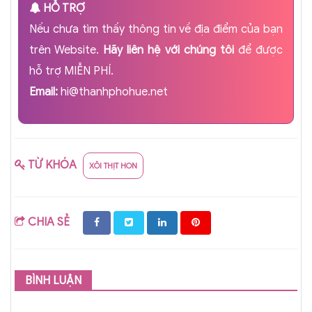
HỖ TRỢ
Nếu chưa tìm thấy thông tin về địa điểm của bạn
trên Website.
Hãy liên hệ với chúng tôi
để được
hỗ trợ MIỄN PHÍ.
Email:
hi@thanhphohue.net
TỪ KHÓA
XÔI THỊT HON
CHIA SẺ
BÌNH LUẬN