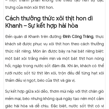
– một thành phần không thể thiếu tạo nên sự đặc
trưng của món xôi thịt hon.
Cách thưởng thức xôi thịt hon dì
Khanh – Sự kết hợp hài hòa
Đến quán dì Khanh trên đường
Đinh Công Tráng
, thực
khách sẽ được phục vụ xôi thịt hon theo cách thưởng
thức rất riêng. Món ăn được bày ra hai bát riêng biệt:
một bát xôi trắng mềm mịn và một bát thịt hon nóng
hổi, ngập trong nước sốt đậm đà. Khi ăn, khách có thể
rưới nước sốt từ thịt lên xôi, trộn đều để từng hạt xôi
thấm đều vị ngọt, béo của thịt và gia vị.
Sự kết hợp giữa xôi dẻo, thơm mùi nếp với thịt chân giò
mềm mại, béo nhưng không quá ngậy tạo nên một cảm
giác hài hòa và dễ chịu. Đặc biệt, nước sốt thịt có vị