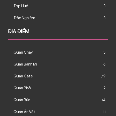
Top Huế
3
Trắc Nghiệm
3
ĐỊA ĐIỂM
Quán Chay
5
Quán Bánh Mì
6
Quán Cafe
79
Quán Phở
2
Quán Bún
14
Quán Ăn Vặt
11