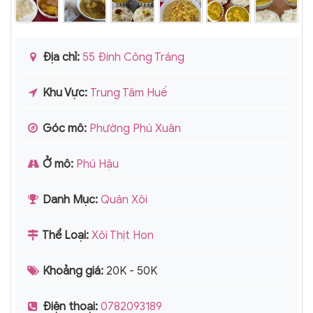
Địa chỉ:
55 Đinh Công Tráng
Khu Vực:
Trung Tâm Huế
Góc mô:
Phường Phú Xuân
Ở mô:
Phú Hậu
Danh Mục:
Quán Xôi
Thể Loại:
Xôi Thịt Hon
Khoảng giá:
20K - 50K
Điện thoại:
0782093189