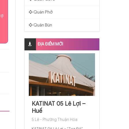
Quán Phở
rợ
Quán Bún
ĐỊA ĐIỂM MỚI
KATINAT 05 Lê Lợi –
Huế
5 Lê - Phường Thuận Hóa
KATINAT 05 Lê Lợi – “Tọa Độ”