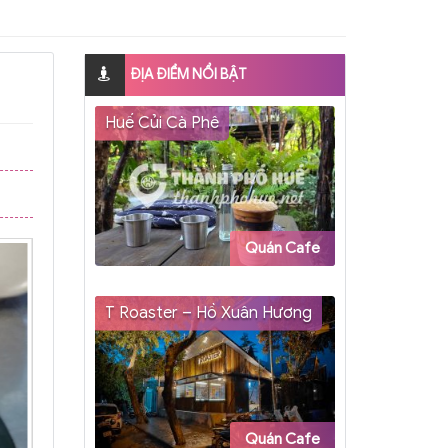
ĐỊA ĐIỂM NỔI BẬT
Huế Củi Cà Phê
Quán Cafe
T Roaster – Hồ Xuân Hương
Quán Cafe