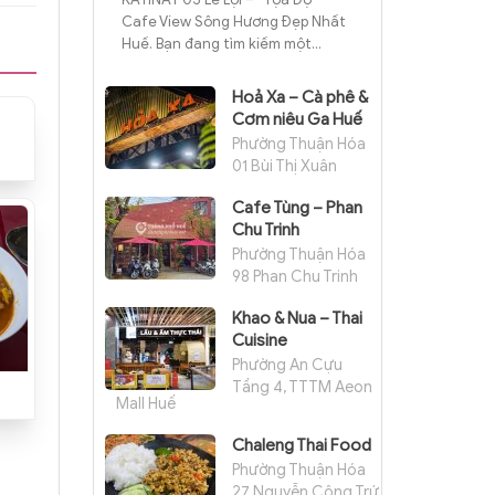
Cafe View Sông Hương Đẹp Nhất
Huế. Bạn đang tìm kiếm một...
Hoả Xa – Cà phê &
Cơm niêu Ga Huế
Phường Thuận Hóa
01 Bùi Thị Xuân
Cafe Tùng – Phan
Chu Trinh
Phường Thuận Hóa
98 Phan Chu Trinh
Khao & Nua – Thai
Cuisine
Phường An Cựu
Tầng 4, TTTM Aeon
Mall Huế
Chaleng Thai Food
Phường Thuận Hóa
27 Nguyễn Công Trứ