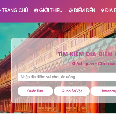
TRANG CHỦ
GIỚI THIỆU
ĐIỂM ĐẾN
ĐỊA 
TÌM KIẾM ĐỊA ĐIỂM
Khách quan - Chính xá
 Bún
Quán Ăn Vặt
Homestay
Quán Chá