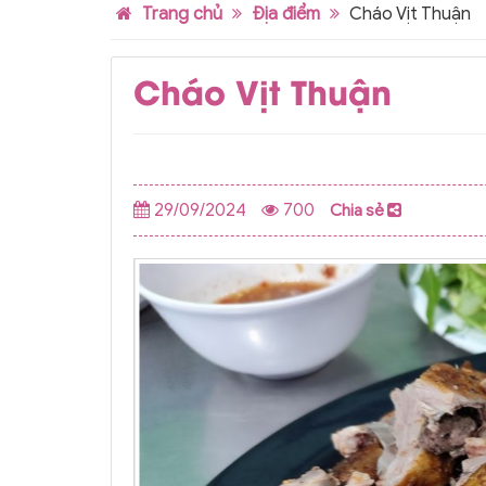
Trang chủ
Địa điểm
Cháo Vịt Thuận
Cháo Vịt Thuận
29/09/2024
700
Chia sẻ