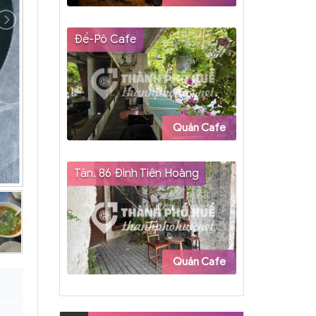
Đề-Pô Cafe
Quán Cafe
Tân. 86 Đinh Tiên Hoàng
Quán Cafe