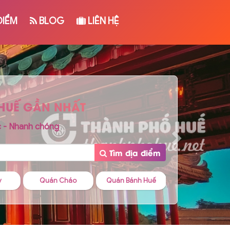
ĐIỂM
BLOG
LIÊN HỆ
 HUẾ GẦN NHẤT
c - Nhanh chóng
Tìm địa điểm
o
Quán Bánh Huế
Quán Cafe
Quán Bánh Can