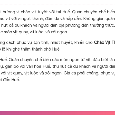
i hương vị cháo vịt tuyệt vời tại Huế. Quán chuyên chế biế
háo vịt với vị ngọt thanh, đậm đà và hấp dẫn. Không gian quá
u hút cả du khách và người dân địa phương đến thưởng thức
 món vịt quay, vịt luộc, và xôi ngon.
ong cách phục vụ tận tình, nhiệt huyết, khiến cho
Cháo Vịt T
 lỡ khi ghé thăm thành phố Huế.
ại Huế. Quán chuyên chế biến các món ngon từ vịt, đặc biệt là
ụ, gắn bó với văn hóa Huế, thu hút cả du khách và người dâ
với vịt quay, vịt luộc và xôi ngon. Giá cả phải chăng, phục v
hi đến Huế.