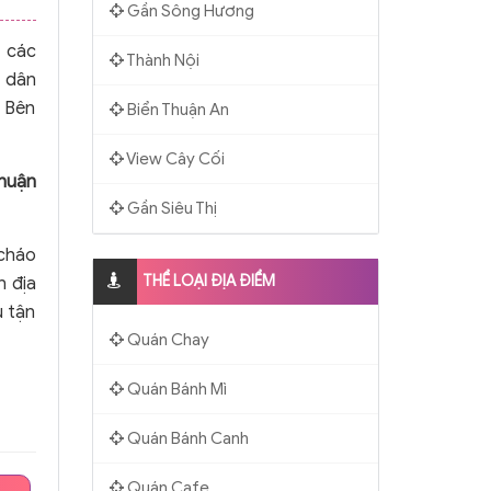
Gần Sông Hương
n các
Thành Nội
n dân
. Bên
Biển Thuận An
View Cây Cối
huận
Gần Siêu Thị
 cháo
THỂ LOẠI ĐỊA ĐIỂM
n địa
ụ tận
Quán Chay
Quán Bánh Mì
Quán Bánh Canh
Quán Cafe