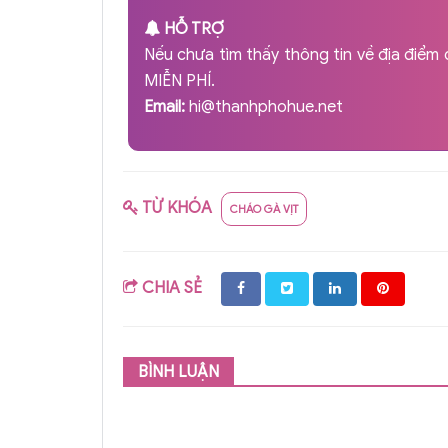
HỖ TRỢ
Nếu chưa tìm thấy thông tin về địa điểm 
MIỄN PHÍ.
Email:
hi@thanhphohue.net
TỪ KHÓA
CHÁO GÀ VỊT
CHIA SẺ
BÌNH LUẬN