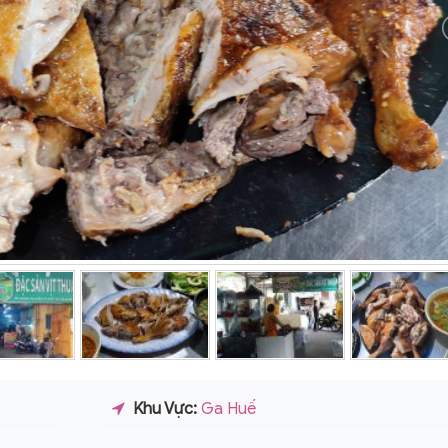
Khu Vực:
Ga Huế