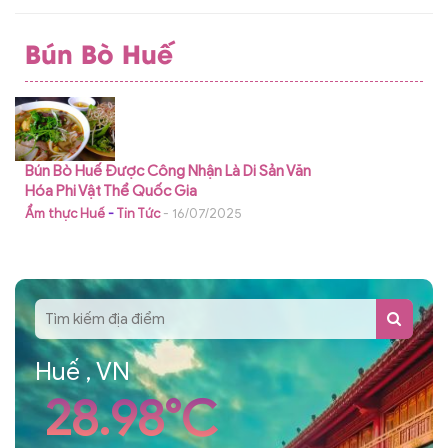
Bún Bò Huế
Bún Bò Huế Được Công Nhận Là Di Sản Văn
Hóa Phi Vật Thể Quốc Gia
Ẩm thực Huế
-
Tin Tức
- 16/07/2025
Huế , VN
28.98°C