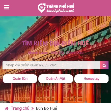
TÌM KIẾM ĐỊA ĐIỂM HUẾ
Khách Quan - Đầy Đủ - Chính Xác
Quán Bún
Quán Ăn Vặt
Homestay
Trang chủ
Bún Bò Huế