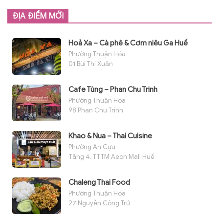
ĐỊA ĐIỂM MỚI
Hoả Xa – Cà phê & Cơm niêu Ga Huế
Phường Thuận Hóa
01 Bùi Thị Xuân
Cafe Tùng – Phan Chu Trinh
Phường Thuận Hóa
98 Phan Chu Trinh
Khao & Nua – Thai Cuisine
Phường An Cựu
Tầng 4, TTTM Aeon Mall Huế
Chaleng Thai Food
Phường Thuận Hóa
27 Nguyễn Công Trứ