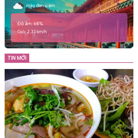
mây đen u ám
Độ ẩm: 68%
Gió: 2.33 km/h
TIN MỚI