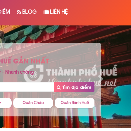
ĐIỂM
BLOG
LIÊN HỆ
 HUẾ GẦN NHẤT
c - Nhanh chóng
Tìm địa điểm
o
Quán Bánh Huế
Quán Cafe
Quán Bánh Can