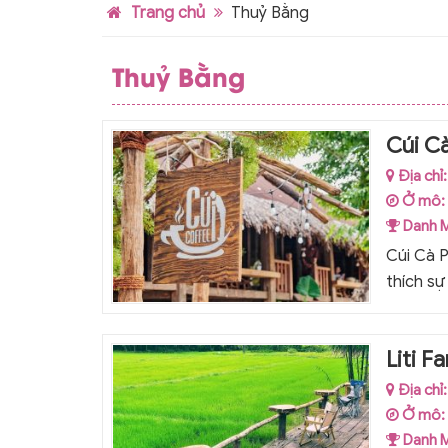
Trang chủ
Thuỷ Bằng
Thuỷ Bằng
Cúi C
Địa chỉ
Ở mô:
Danh 
Cúi Cà 
thích sự
Liti 
Địa chỉ
Ở mô:
Danh 