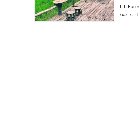
Liti Far
bạn có t