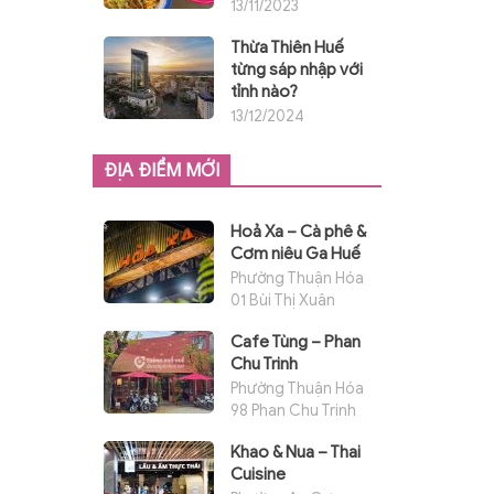
Việt Nam
13/11/2023
Thừa Thiên Huế
từng sáp nhập với
tỉnh nào?
13/12/2024
ĐỊA ĐIỂM MỚI
Hoả Xa – Cà phê &
Cơm niêu Ga Huế
Phường Thuận Hóa
01 Bùi Thị Xuân
Cafe Tùng – Phan
Chu Trinh
Phường Thuận Hóa
98 Phan Chu Trinh
Khao & Nua – Thai
Cuisine