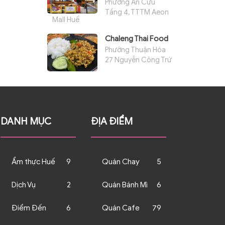
Phường An Cựu
Tầng 4, TTTM Aeon
Mall Huế
Chaleng Thai Food
Phường Thuận Hóa
27 Nguyễn Công Trứ
DANH MỤC
ĐỊA ĐIỂM
Ẩm thực Huế
9
Quán Chay
5
Dịch Vụ
2
Quán Bánh Mì
6
Điểm Đến
6
Quán Cafe
79