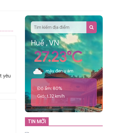
Huế , VN
27.23°C
mây đen u ám
t yêu
Độ ẩm: 80%
Gió: 1.32 km/h
TIN MỚI