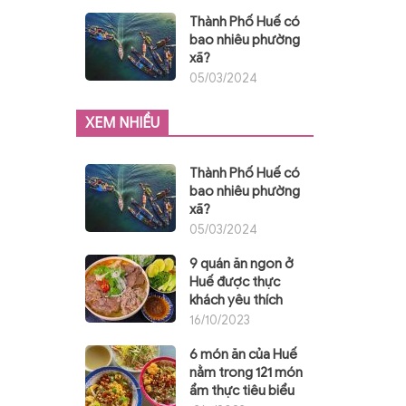
Thành Phố Huế có
bao nhiêu phường
xã?
05/03/2024
XEM NHIỀU
Thành Phố Huế có
bao nhiêu phường
xã?
05/03/2024
9 quán ăn ngon ở
Huế được thực
khách yêu thích
16/10/2023
6 món ăn của Huế
nằm trong 121 món
ẩm thực tiêu biểu