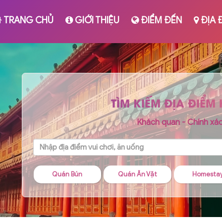
TRANG CHỦ
GIỚI THIỆU
ĐIỂM ĐẾN
ĐỊA 
TÌM KIẾM ĐỊA ĐIỂM
Khách quan - Chính xá
 Bún
Quán Ăn Vặt
Homestay
Quán Chá