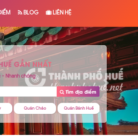
ĐIỂM
BLOG
LIÊN HỆ
 HUẾ GẦN NHẤT
c - Nhanh chóng
Tìm địa điểm
o
Quán Bánh Huế
Quán Cafe
Quán Bánh Can