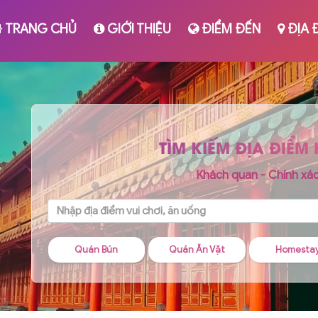
TRANG CHỦ
GIỚI THIỆU
ĐIỂM ĐẾN
ĐỊA 
TÌM KIẾM ĐỊA ĐIỂM
Khách quan - Chính xá
 Bún
Quán Ăn Vặt
Homestay
Quán Chá