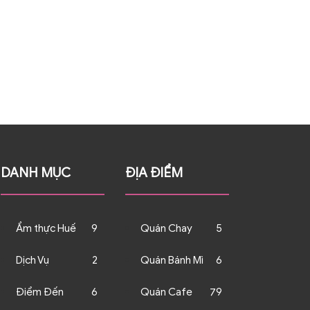
DANH MỤC
ĐỊA ĐIỂM
Ẩm thực Huế
9
Quán Chay
5
Dịch Vụ
2
Quán Bánh Mì
6
Điểm Đến
6
Quán Cafe
79