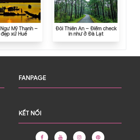
 Ngư Mỹ Thạnh –
Đồi Thiên An – Điểm check
 đẹp xứ Huế
in như ở Đà Lạt
FANPAGE
KẾT NỐI