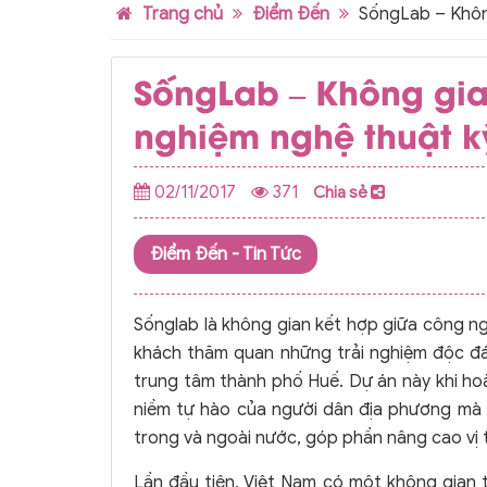
Trang chủ
Điểm Đến
SốngLab – Không
SốngLab – Không gia
nghiệm nghệ thuật kỹ
02/11/2017
371
Chia sẻ
Điểm Đến
-
Tin Tức
Sốnglab là không gian kết hợp giữa công ngh
khách thăm quan những trải nghiệm độc đáo
trung tâm thành phố Huế. Dự án này khi hoà
niềm tự hào của người dân địa phương mà 
trong và ngoài nước, góp phần nâng cao vị t
Lần đầu tiên, Việt Nam có một không gian 