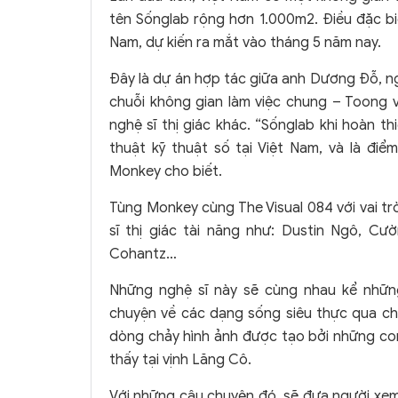
tên Sốnglab rộng hơn 1.000m2. Điều đặc biệ
Nam, dự kiến ra mắt vào tháng 5 năm nay.
Đây là dự án hợp tác giữa anh Dương Đỗ, ngư
chuỗi không gian làm việc chung – Toong 
nghệ sĩ thị giác khác. “Sốnglab khi hoàn t
thuật kỹ thuật số tại Việt Nam, và là đi
Monkey cho biết.
Tùng Monkey cùng The Visual 084 với vai trò
sĩ thị giác tài năng như: Dustin Ngô, Cườ
Cohantz…
Những nghệ sĩ này sẽ cùng nhau kể những
chuyện về các dạng sống siêu thực qua chấ
dòng chảy hình ảnh được tạo bởi những con
thấy tại vịnh Lăng Cô.
Với những câu chuyện đó, sẽ đưa người xem