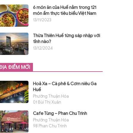
6 món ăn của Huế nằm trong 121
món ẩm thực tiêu biểu Việt Nam
13/11/2023
Thừa Thiên Huế từng sáp nhập với
tỉnh nào?
13/12/2024
ĐỊA ĐIỂM MỚI
Hoả Xa – Cà phê & Cơm niêu Ga
Huế
Phường Thuận Hóa
01 Bùi Thị Xuân
Cafe Tùng – Phan Chu Trinh
Phường Thuận Hóa
98 Phan Chu Trinh