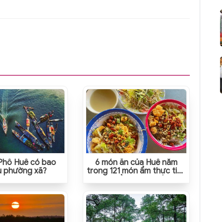
Phố Huế có bao
6 món ăn của Huế nằm
u phường xã?
trong 121 món ẩm thực tiêu
biểu Việt Nam