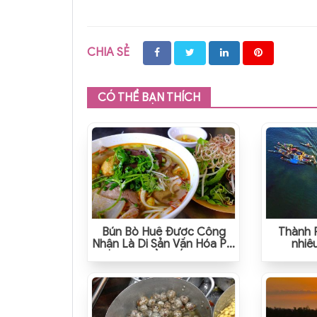
CHIA SẺ
CÓ THỂ BẠN THÍCH
Bún Bò Huế Được Công
Thành 
Nhận Là Di Sản Văn Hóa Phi
nhiê
Vật Thể Quốc Gia