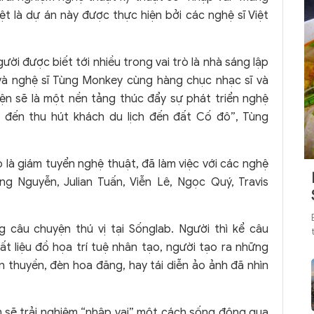
t là dự án này được thực hiện bởi các nghệ sĩ Việt
ời được biết tới nhiều trong vai trò là nhà sáng lập
và nghệ sĩ Tùng Monkey cùng hàng chục nhạc sĩ và
hiện sẽ là một nền tảng thúc đẩy sự phát triển nghệ
ểm đến thu hút khách du lịch đến đất Cố đô”, Tùng
 là giám tuyển nghệ thuật, đã làm việc với các nghệ
ng Nguyễn, Julian Tuấn, Viễn Lê, Ngọc Quý, Travis
 câu chuyện thú vị tại Sốnglab. Người thì kể câu
t liệu đồ họa trí tuệ nhân tạo, người tạo ra những
 thuyền, đèn hoa đăng, hay tái diễn ảo ảnh đã nhìn
 sẽ trải nghiệm “nhập vai” một cách sống động qua