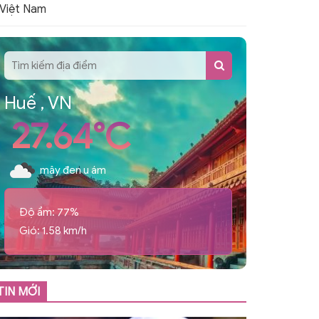
 Việt Nam
Huế , VN
27.64°C
mây đen u ám
Độ ẩm: 77%
Gió: 1.58 km/h
TIN MỚI