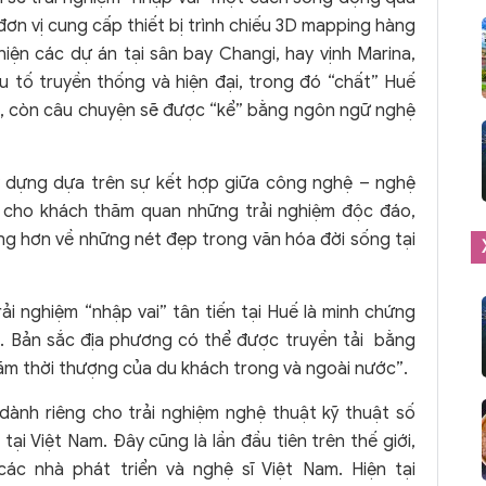
đơn vị cung cấp thiết bị trình chiếu 3D mapping hàng
ện các dự án tại sân bay Changi, hay vịnh Marina,
ếu tố truyền thống và hiện đại, trong đó “chất” Huế
mở, còn câu chuyện sẽ được “kể” bằng ngôn ngữ nghệ
 dựng dựa trên sự kết hợp giữa công nghệ – nghệ
ới cho khách thăm quan những trải nghiệm độc đáo,
ộng hơn về những nét đẹp trong văn hóa đời sống tại
ải nghiệm “nhập vai” tân tiến tại Huế là minh chứng
n. Bản sắc địa phương có thể được truyền tải bằng
ãm thời thượng của du khách trong và ngoài nước”.
 dành riêng cho trải nghiệm nghệ thuật kỹ thuật số
tại Việt Nam. Đây cũng là lần đầu tiên trên thế giới,
c nhà phát triển và nghệ sĩ Việt Nam. Hiện tại