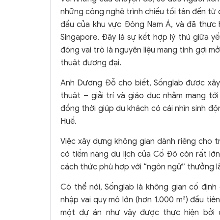
những công nghệ trình chiếu tối tân đến từ 
đầu của khu vực Đông Nam Á, và đã thực hi
Singapore. Đây là sự kết hợp lý thú giữa y
đóng vai trò là nguyên liệu mang tính gợi 
thuật đương đại.
Anh Dương Đỗ cho biết, Sốnglab được xây
thuật – giải trí và giáo dục nhằm mang t
đồng thời giúp du khách có cái nhìn sinh đ
Huế.
Việc xây dựng không gian dành riêng cho tr
có tiềm năng du lịch của Cố Đô còn rất lớ
cách thức phù hợp với “ngôn ngữ” thưởng l
Có thể nói, Sốnglab là không gian cố định
nhập vai quy mô lớn (hơn 1.000 m²) đầu tiên 
một dự án như vậy được thực hiện bởi cá