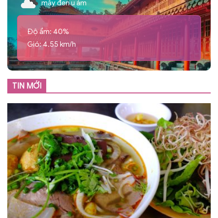
mây đen u ám
Độ ẩm: 40%
Gió: 4.55 km/h
TIN MỚI