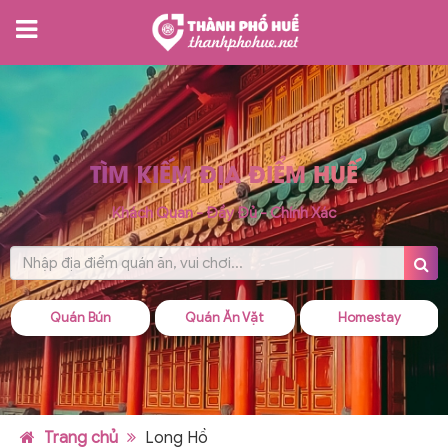
TÌM KIẾM ĐỊA ĐIỂM HUẾ
Khách Quan - Đầy Đủ - Chính Xác
Quán Ăn Vặt
Homestay
Quán Cháo
Trang chủ
Long Hồ