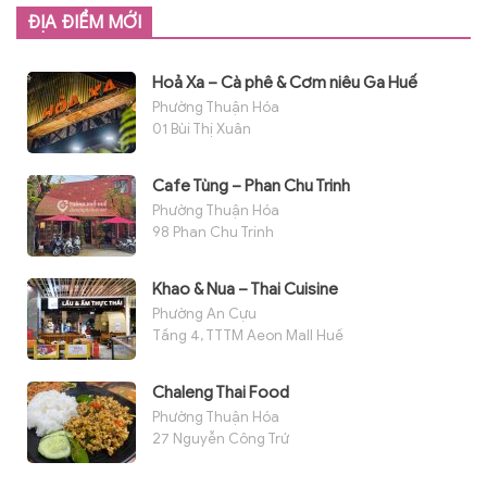
ĐỊA ĐIỂM MỚI
Hoả Xa – Cà phê & Cơm niêu Ga Huế
Phường Thuận Hóa
01 Bùi Thị Xuân
Cafe Tùng – Phan Chu Trinh
Phường Thuận Hóa
98 Phan Chu Trinh
Khao & Nua – Thai Cuisine
Phường An Cựu
Tầng 4, TTTM Aeon Mall Huế
Chaleng Thai Food
Phường Thuận Hóa
27 Nguyễn Công Trứ