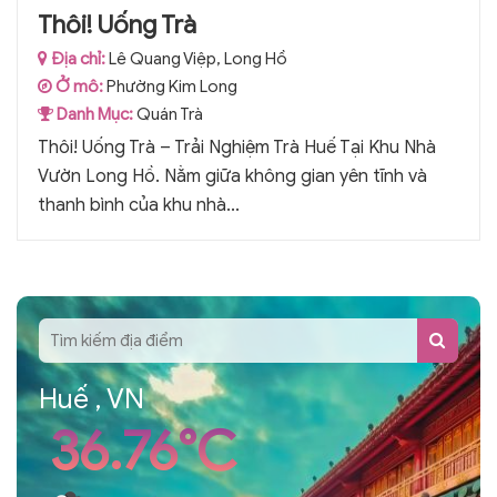
Thôi! Uống Trà
Địa chỉ:
Lê Quang Việp, Long Hồ
Ở mô:
Phường Kim Long
Danh Mục:
Quán Trà
Thôi! Uống Trà – Trải Nghiệm Trà Huế Tại Khu Nhà
Vườn Long Hồ. Nằm giữa không gian yên tĩnh và
thanh bình của khu nhà...
Huế , VN
36.76°C