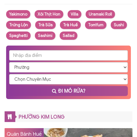
Yakimono
Xôi Thịt Hon
Villa
Uramaki Roll
Trứng Lộn
Trà Sữa
Trà Huế
TomYum
Sushi
Spaghetti
Sashimi
Sallad
ĐI MÔ RỨA?
PHƯỜNG KIM LONG
Quán Bánh Huế