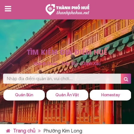
TÌM KIẾM ĐỊA ĐIỂM HUẾ
Khách Quan - Đầy Đủ - Chính Xác
Quán Ăn Vặt
Homestay
Quán Cháo
Trang chủ
Phường Kim Long