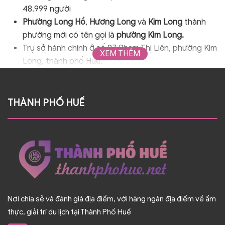
thủ phủ của các Chúa Nguyễn Đàng Trong. Nguyên
48.999 người
trước đây là xã Xuân Long, được tách ra từ xã Hương
Phường Long Hồ
,
Hương Long
và
Kim Long
thành
Long, huyện Hương Trà. Đến năm 1983, được Hội đồng
phường mới có tên gọi là
phường Kim Long.
Bộ trưởng quyết định đổi tên từ xã Xuân Long thành
Trụ sở hành chính ở số 87 Phạm Thị Liên, phường Kim
XEM THÊM
phường Kim Long theo Quyết định số 03-HĐBT, ngày 06
Long, thành phố Huế.
tháng 01 năm 1983.
THÀNH PHỐ HUẾ
Nơi chia sẻ và đánh giá địa điểm, với hàng ngàn địa điểm về ẩm
thực, giải trí du lịch tại Thành Phố Huế