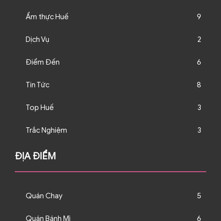
Ẩm thực Huế
9
Dịch Vụ
2
Điểm Đến
6
Tin Tức
8
Top Huế
3
Trắc Nghiệm
3
ĐỊA ĐIỂM
Quán Chay
5
Quán Bánh Mì
6