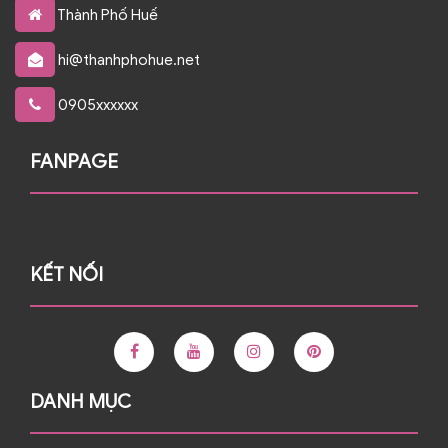
Thành Phố Huế
hi@thanhphohue.net
0905xxxxxx
FANPAGE
KẾT NỐI
DANH MỤC