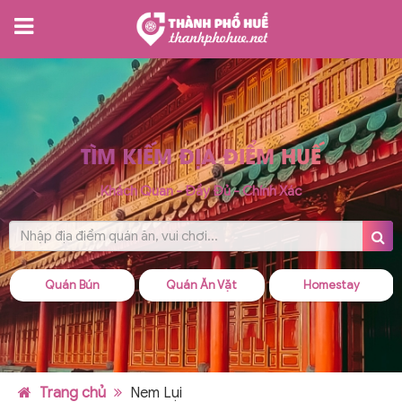
TÌM KIẾM ĐỊA ĐIỂM HUẾ
Khách Quan - Đầy Đủ - Chính Xác
Quán Bún
Quán Ăn Vặt
Homestay
Trang chủ
Nem Lụi