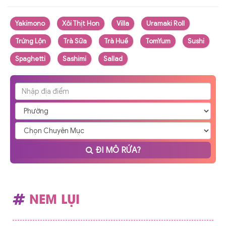
Yakimono
Xôi Thịt Hon
Villa
Uramaki Roll
Trứng Lộn
Trà Sữa
Trà Huế
TomYum
Sushi
Spaghetti
Sashimi
Sallad
ĐI MÔ RỨA?
NEM LỤI