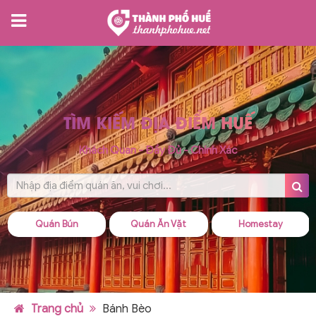
TÌM KIẾM ĐỊA ĐIỂM HUẾ
Khách Quan - Đầy Đủ - Chính Xác
Quán Ăn Vặt
Homestay
Quán Cháo
Trang chủ
Bánh Bèo