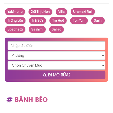
Yakimono
Xôi Thịt Hon
Villa
Uramaki Roll
Trứng Lộn
Trà Sữa
Trà Huế
TomYum
Sushi
Spaghetti
Sashimi
Sallad
ĐI MÔ RỨA?
BÁNH BÈO