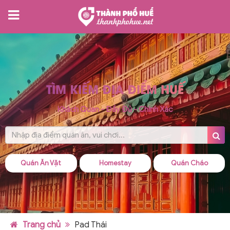
TÌM KIẾM ĐỊA ĐIỂM HUẾ
Khách Quan - Đầy Đủ - Chính Xác
Quán Ăn Vặt
Homestay
Quán Cháo
Trang chủ
Pad Thái