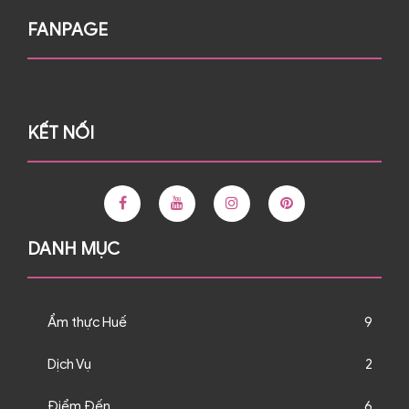
FANPAGE
KẾT NỐI
DANH MỤC
Ẩm thực Huế
9
Dịch Vụ
2
Điểm Đến
6