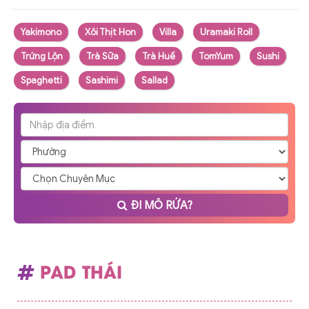
Yakimono
Xôi Thịt Hon
Villa
Uramaki Roll
Trứng Lộn
Trà Sữa
Trà Huế
TomYum
Sushi
Spaghetti
Sashimi
Sallad
ĐI MÔ RỨA?
PAD THÁI