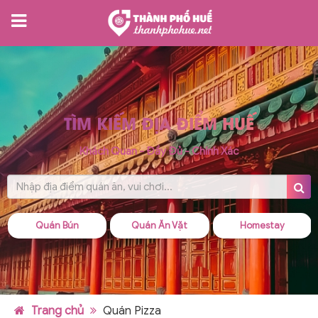
TÌM KIẾM ĐỊA ĐIỂM HUẾ
Khách Quan - Đầy Đủ - Chính Xác
Quán Bún
Quán Ăn Vặt
Homestay
Trang chủ
Quán Pizza