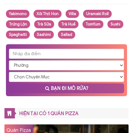
Yakimono
Xôi Thịt Hon
Villa
Uramaki Roll
Trứng Lộn
Trà Sữa
Trà Huế
TomYum
Sushi
Spaghetti
Sashimi
Sallad
BẠN ĐI MÔ RỨA?
HIỆN TẠI CÓ 1 QUÁN PIZZA
Quán Pizza