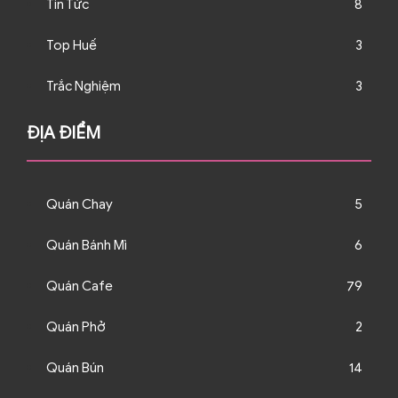
Tin Tức
8
Top Huế
3
Trắc Nghiệm
3
ĐỊA ĐIỂM
Quán Chay
5
Quán Bánh Mì
6
Quán Cafe
79
Quán Phở
2
Quán Bún
14