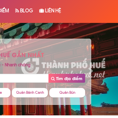
ĐIỂM
BLOG
LIÊN HỆ
 HUẾ GẦN NHẤT
c - Nhanh chóng
Tìm địa điểm
e
Quán Bánh Canh
Quán Bún
Quán Ăn Vặt