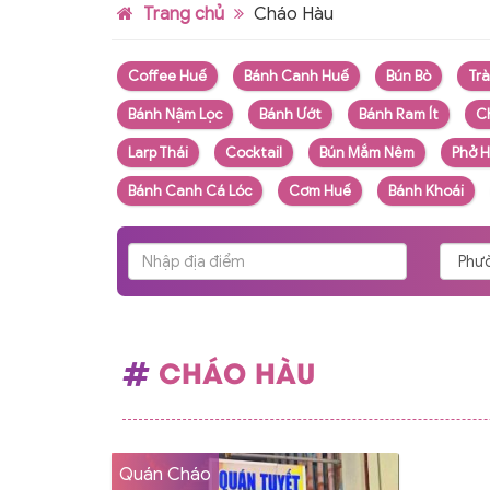
Trang chủ
Cháo Hàu
Coffee Huế
Bánh Canh Huế
Bún Bò
Tr
Bánh Nậm Lọc
Bánh Ướt
Bánh Ram Ít
C
Larp Thái
Cocktail
Bún Mắm Nêm
Phở 
Bánh Canh Cá Lóc
Cơm Huế
Bánh Khoái
CHÁO HÀU
Quán Cháo