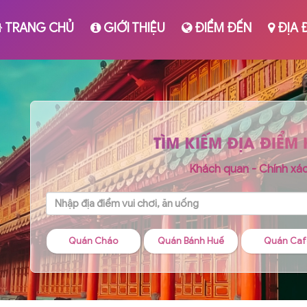
TRANG CHỦ
GIỚI THIỆU
ĐIỂM ĐẾN
ĐỊA 
TÌM KIẾM ĐỊA ĐIỂM
Khách quan - Chính xá
stay
Quán Cháo
Quán Bánh Huế
Quán Caf