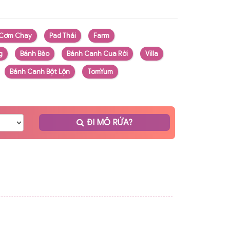
Cơm Chay
Pad Thái
Farm
g
Bánh Bèo
Bánh Canh Cua Rời
Villa
Bánh Canh Bột Lộn
TomYum
ĐI MÔ RỨA?