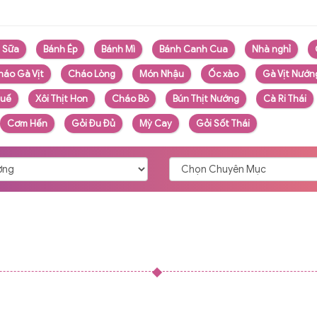
à Sữa
Bánh Ép
Bánh Mì
Bánh Canh Cua
Nhà nghỉ
háo Gà Vịt
Cháo Lòng
Món Nhậu
Ốc xào
Gà Vịt Nướn
Huế
Xôi Thịt Hon
Cháo Bò
Bún Thịt Nướng
Cà Ri Thái
Cơm Hến
Gỏi Đu Đủ
Mỳ Cay
Gỏi Sốt Thái